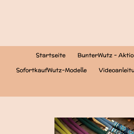
Zum
Hauptinhalt
springen
Startseite
BunterWutz - Akti
SofortkaufWutz-Modelle
Videoanlei