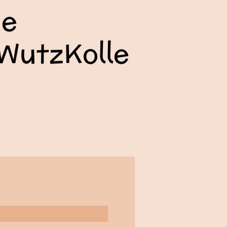
ne
WutzKolle