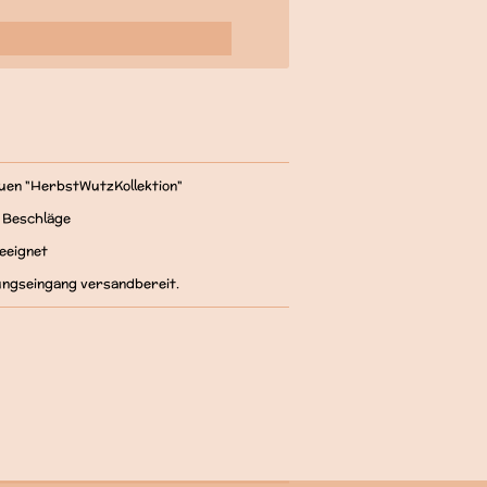
euen "HerbstWutzKollektion"
d Beschläge
geeignet
ungseingang versandbereit.