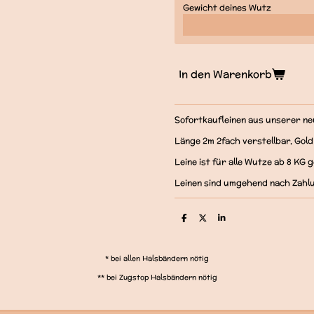
Gewicht deines Wutz
In den Warenkorb
Sofortkaufleinen aus unserer n
Länge 2m 2fach verstellbar, Gol
Leine ist für alle Wutze ab 8 KG 
Leinen sind umgehend nach Zahl
T
T
T
e
e
e
i
i
i
l
l
l
e
e
e
* bei allen Halsbändern nötig
n
n
n
** bei Zugstop Halsbändern nötig