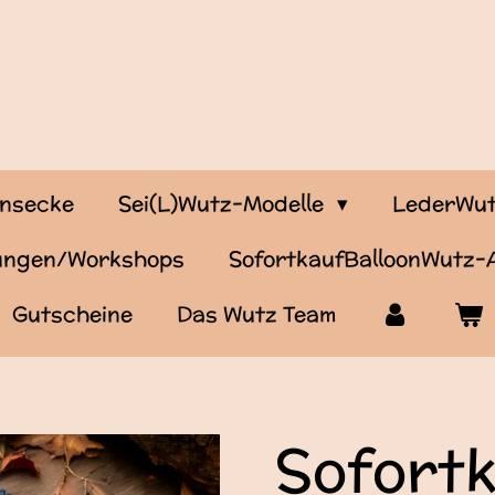
onsecke
Sei(L)Wutz-Modelle
LederWut
tungen/Workshops
SofortkaufBalloonWutz
Gutscheine
Das Wutz Team
Sofortk