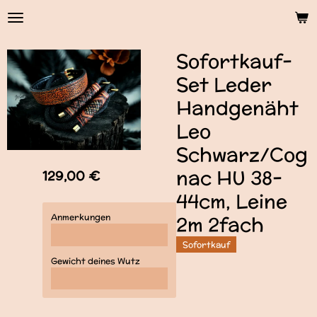
Zum
Hauptinhalt
springen
Sofortkauf-
Set Leder
Handgenäht
Leo
Schwarz/Cog
nac HU 38-
129,00 €
44cm, Leine
Anmerkungen
2m 2fach
Sofortkauf
Gewicht deines Wutz