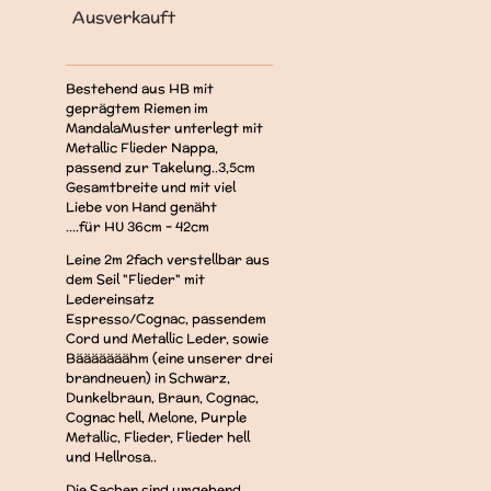
Ausverkauft
Bestehend aus HB mit
geprägtem Riemen im
MandalaMuster unterlegt mit
Metallic Flieder Nappa,
passend zur Takelung..3,5cm
Gesamtbreite und mit viel
Liebe von Hand genäht
....für HU 36cm - 42cm
Leine 2m 2fach verstellbar aus
dem Seil "Flieder" mit
Ledereinsatz
Espresso/Cognac, passendem
Cord und Metallic Leder, sowie
Bääääääähm (eine unserer drei
brandneuen) in Schwarz,
Dunkelbraun, Braun, Cognac,
Cognac hell, Melone, Purple
Metallic, Flieder, Flieder hell
und Hellrosa..
Die Sachen sind umgehend