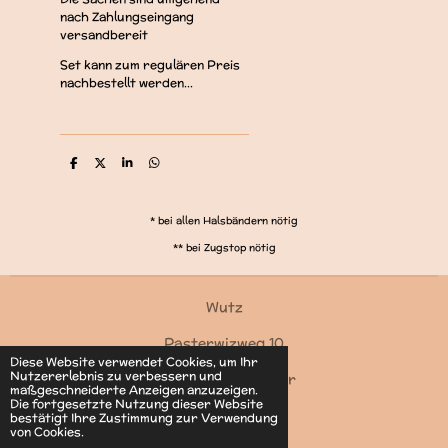
nach Zahlungseingang
versandbereit
Set kann zum regulären Preis
nachbestellt werden...
T
T
T
T
e
e
e
e
i
i
i
i
l
l
l
l
e
e
e
e
* bei allen Halsbändern nötig
n
n
n
n
** bei Zugstop nötig
Wutz
Pasterwizweg 10
Diese Website verwendet Cookies, um Ihr
Nutzererlebnis zu verbessern und
4550 Kremsmünster
maßgeschneiderte Anzeigen anzuzeigen.
Die fortgesetzte Nutzung dieser Website
Kontakt
bestätigt Ihre Zustimmung zur Verwendung
von Cookies.
© 2022 - 2026 Wutz