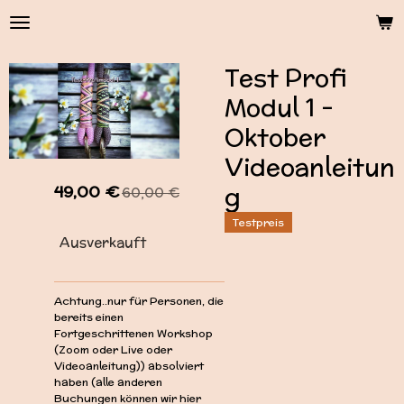
Zum
Hauptinhalt
springen
Test Profi
Modul 1 -
Oktober
Videoanleitun
g
49,00 €
60,00 €
Testpreis
Ausverkauft
Achtung..nur für Personen, die
bereits einen
Fortgeschrittenen Workshop
(Zoom oder Live oder
Videoanleitung)) absolviert
haben (alle anderen
Buchungen können wir hier