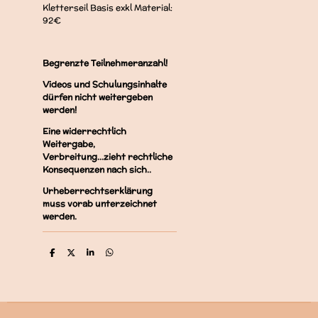
Kletterseil Basis exkl Material:
92€
Begrenzte Teilnehmeranzahl!
Videos und Schulungsinhalte
dürfen nicht weitergeben
werden!
Eine widerrechtlich
Weitergabe,
Verbreitung...zieht rechtliche
Konsequenzen nach sich..
Urheberrechtserklärung
muss vorab unterzeichnet
werden.
T
T
T
T
e
e
e
e
i
i
i
i
l
l
l
l
e
e
e
e
n
n
n
n