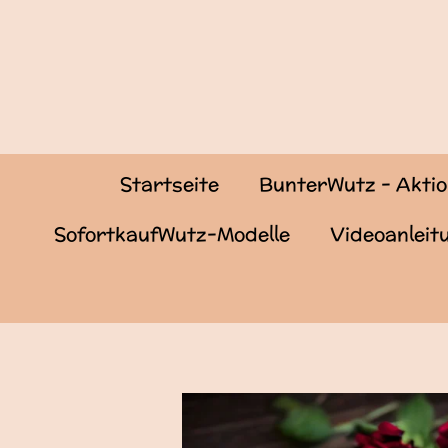
Zum
Hauptinhalt
springen
Startseite
BunterWutz - Akti
SofortkaufWutz-Modelle
Videoanlei