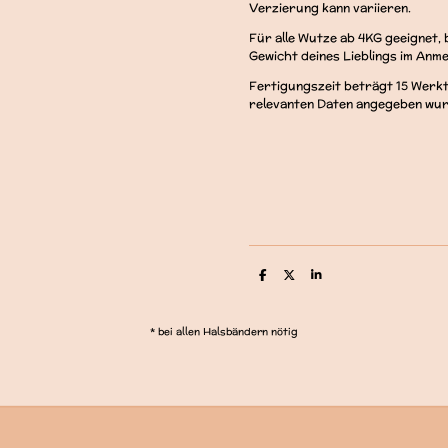
Verzierung kann variieren.
Für alle Wutze ab 4KG geeignet, 
Gewicht deines Lieblings im Anm
Fertigungszeit beträgt 15 Werkt
relevanten Daten angegeben wurd
T
T
T
e
e
e
i
i
i
l
l
l
e
e
e
* bei allen Halsbändern nötig
n
n
n