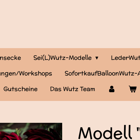
onsecke
Sei(L)Wutz-Modelle
LederWut
tungen/Workshops
SofortkaufBalloonWutz
Gutscheine
Das Wutz Team
Modell 