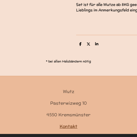
Set ist für alle Wutze ab 8KG ge
Lieblings im Anmerkungsfeld ein
T
T
T
e
e
e
i
i
i
l
l
l
e
e
e
* bei allen Halsbändern nötig
n
n
n
Wutz
Pasterwizweg 10
4550 Kremsmünster
Kontakt