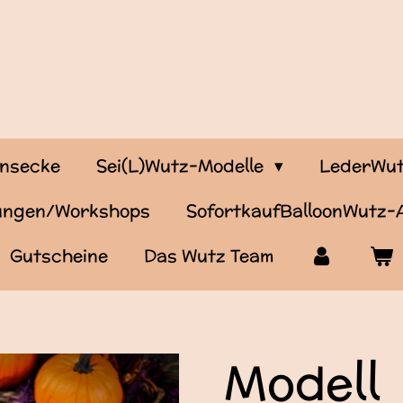
onsecke
Sei(L)Wutz-Modelle
LederWut
tungen/Workshops
SofortkaufBalloonWutz
Gutscheine
Das Wutz Team
Modell