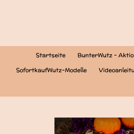
Zum
Hauptinhalt
springen
Startseite
BunterWutz - Akti
SofortkaufWutz-Modelle
Videoanlei