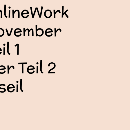
lineWork
ovember
il 1
r Teil 2
seil