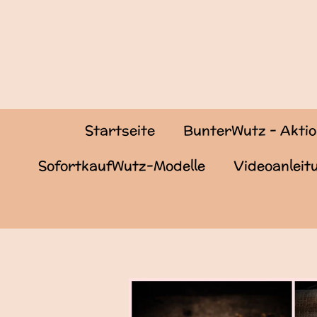
Zum
Hauptinhalt
springen
Startseite
BunterWutz - Akti
SofortkaufWutz-Modelle
Videoanlei