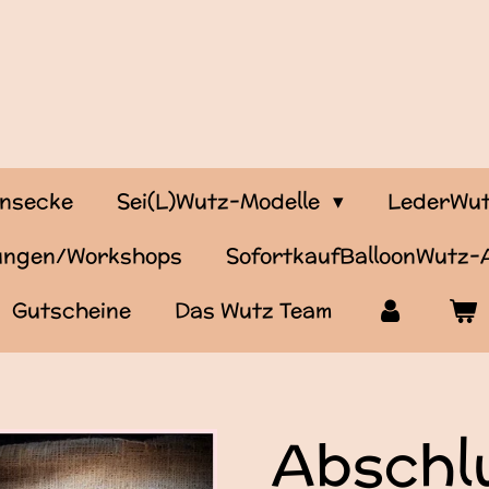
onsecke
Sei(L)Wutz-Modelle
LederWut
tungen/Workshops
SofortkaufBalloonWutz
Gutscheine
Das Wutz Team
Abschl