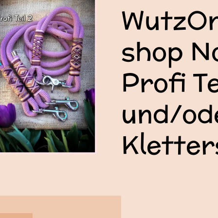
WutzOn
shop N
Profi Te
und/ode
Kletter