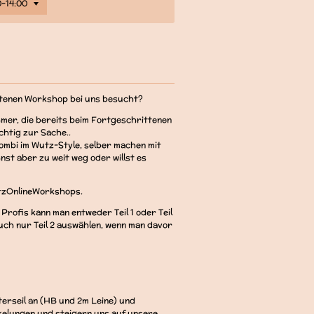
ttenen Workshop bei uns besucht?
hmer, die bereits beim Fortgeschrittenen
chtig zur Sache..
 Kombi im Wutz-Style, selber machen mit
t aber zu weit weg oder willst es
tzOnlineWorkshops.
rofis kann man entweder Teil 1 oder Teil
uch nur Teil 2 auswählen, wenn man davor
tterseil an (HB und 2m Leine) und
kelungen und steigern uns auf unsere