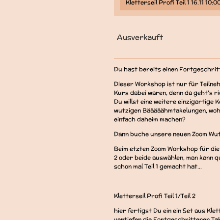
Ausverkauft
Du hast bereits einen Fortgeschri
Dieser Workshop ist nur für Teilne
Kurs dabei waren, denn da geht's ri
Du willst eine weitere einzigartige
wutzigen Bääääähmtakelungen, wohns
einfach daheim machen?
Dann buche unsere neuen Zoom Wu
Beim etzten Zoom Workshop für die P
2 oder beide auswählen, man kann q
schon mal Teil 1 gemacht hat...
Kletterseil Profi Teil 1/Teil 2
hier fertigst Du ein ein Set aus Kle
vertiefen die Fortgeschrittenen Ta