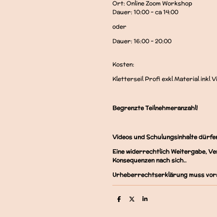
Ort: Online Zoom Workshop
Dauer: 10:00 - ca 14:00
oder
Dauer: 16:00 - 20:00
Kosten:
Kletterseil Profi exkl Material inkl
Begrenzte Teilnehmeranzahl!
Videos und Schulungsinhalte dürfe
Eine widerrechtlich Weitergabe, Ver
Konsequenzen nach sich..
Urheberrechtserklärung muss vora
T
T
T
e
e
e
i
i
i