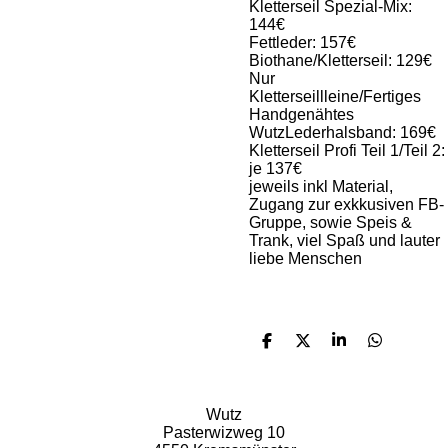
Kletterseil Spezial-Mix:
144€
Fettleder: 157€
Biothane/Kletterseil: 129€
Nur
Kletterseillleine/Fertiges
Handgenähtes
WutzLederhalsband: 169€
Kletterseil Profi Teil 1/Teil 2:
je 137€
jeweils inkl Material,
Zugang zur exkkusiven FB-
Gruppe, sowie Speis &
Trank, viel Spaß und lauter
liebe Menschen
T
T
T
T
e
e
e
e
i
i
i
i
l
l
l
l
e
e
e
e
Wutz
n
n
n
n
Pasterwizweg 10