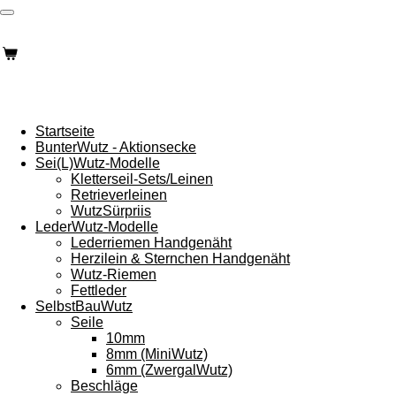
Zum
Hauptinhalt
springen
Startseite
BunterWutz - Aktionsecke
Sei(L)Wutz-Modelle
Kletterseil-Sets/Leinen
Retrieverleinen
WutzSürpriis
LederWutz-Modelle
Lederriemen Handgenäht
Herzilein & Sternchen Handgenäht
Wutz-Riemen
Fettleder
SelbstBauWutz
Seile
10mm
8mm (MiniWutz)
6mm (ZwergalWutz)
Beschläge