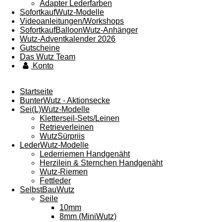
Adapter Lederfarben
SofortkaufWutz-Modelle
Videoanleitungen/Workshops
SofortkaufBalloonWutz-Anhänger
Wutz-Adventkalender 2026
Gutscheine
Das Wutz Team
Konto
Startseite
BunterWutz - Aktionsecke
Sei(L)Wutz-Modelle
Kletterseil-Sets/Leinen
Retrieverleinen
WutzSürpriis
LederWutz-Modelle
Lederriemen Handgenäht
Herzilein & Sternchen Handgenäht
Wutz-Riemen
Fettleder
SelbstBauWutz
Seile
10mm
8mm (MiniWutz)