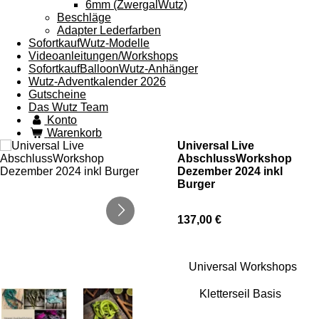
6mm (ZwergalWutz)
Beschläge
Adapter Lederfarben
SofortkaufWutz-Modelle
Videoanleitungen/Workshops
SofortkaufBalloonWutz-Anhänger
Wutz-Adventkalender 2026
Gutscheine
Das Wutz Team
Konto
Warenkorb
Universal Live
AbschlussWorkshop
Dezember 2024 inkl
Burger
137,00 €
Universal Workshops