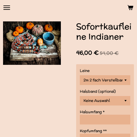
Zum
Hauptinhalt
springen
Sofortkauflei
ne Indianer
46,00 €
54,00 €
Leine
Halsband (optional)
Halsumfang *
Kopfumfang **