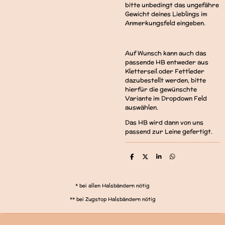
bitte unbedingt das ungefähre
Gewicht deines Lieblings im
Anmerkungsfeld eingeben.
Auf Wunsch kann auch das
passende HB entweder aus
Kletterseil oder Fettleder
dazubestellt werden, bitte
hierfür die gewünschte
Variante im Dropdown Feld
auswählen.
Das HB wird dann von uns
passend zur Leine gefertigt.
T
T
T
T
e
e
e
e
i
i
i
i
l
l
l
l
e
e
e
e
* bei allen Halsbändern nötig
n
n
n
n
** bei Zugstop Halsbändern nötig