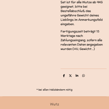
Set ist für alle Wutze ab 4KG
geeignet, bitte bei
Bestellabschluß das
ungefähre Gewicht deines
Lieblings im Anmerkungsfeld
eingeben.
Fertigungszeit beträgt 15
Werktage nach
Zahlungseingang, sofern alle
relevanten Daten angegeben
wurden (HU, Gewicht...)
T
T
T
T
e
e
e
e
i
i
i
i
l
l
l
l
e
e
e
e
* bei allen Halsbändern nötig
n
n
n
n
Wutz