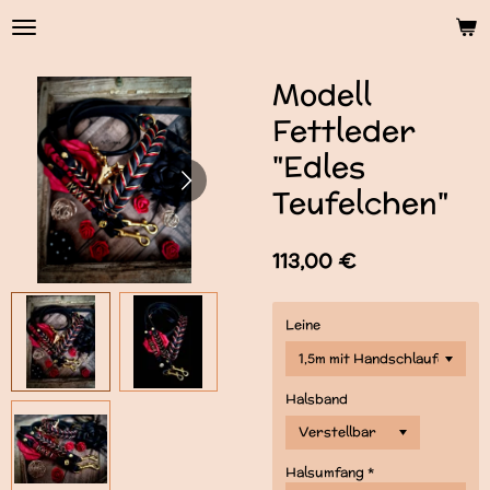
Zum
Hauptinhalt
springen
Modell
Fettleder
"Edles
Teufelchen"
113,00 €
Leine
Halsband
Halsumfang *