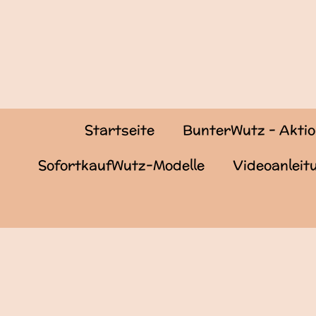
Zum
Hauptinhalt
springen
Startseite
BunterWutz - Akti
SofortkaufWutz-Modelle
Videoanlei