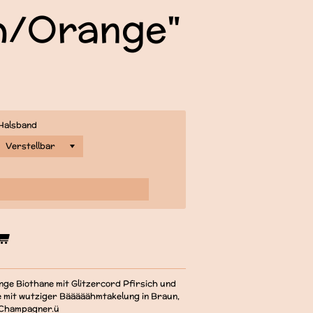
ch/Orange"
Halsband
ge Biothane mit Glitzercord Pfirsich und
e mit wutziger Bääääähmtakelung in Braun,
& Champagner.ü