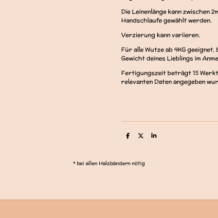
Die Leinenlänge kann zwischen 2m
Handschlaufe gewählt werden.
Verzierung kann variieren.
Für alle Wutze ab 4KG geeignet, 
Gewicht deines Lieblings im Anm
Fertigungszeit beträgt 15 Werkt
relevanten Daten angegeben wurd
T
T
T
e
e
e
i
i
i
l
l
l
e
e
e
* bei allen Halsbändern nötig
n
n
n