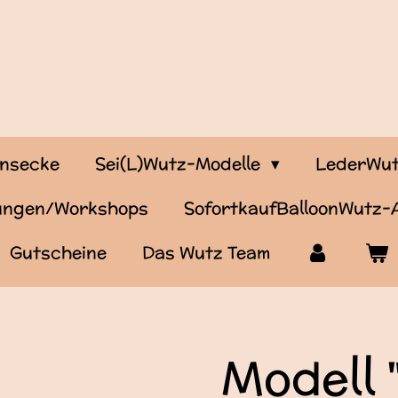
onsecke
Sei(L)Wutz-Modelle
LederWut
tungen/Workshops
SofortkaufBalloonWutz
Gutscheine
Das Wutz Team
Modell 