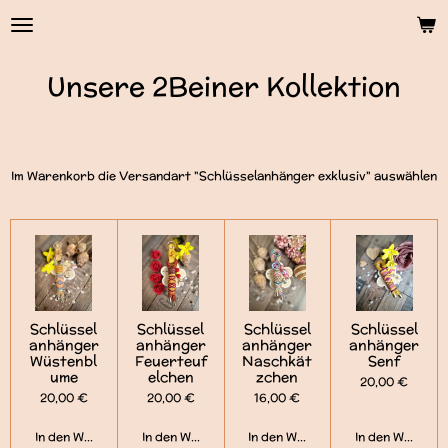
Zum
Hauptinhalt
springen
Unsere 2Beiner Kollektion
Im Warenkorb die Versandart "Schlüsselanhänger exklusiv" auswählen
Schlüssel
Schlüssel
Schlüssel
Schlüssel
anhänger
anhänger
anhänger
anhänger
Wüstenbl
Feuerteuf
Naschkät
Senf
ume
elchen
zchen
20,00 €
20,00 €
20,00 €
16,00 €
In den Warenkorb
In den Warenkorb
In den Warenkorb
In den Warenko