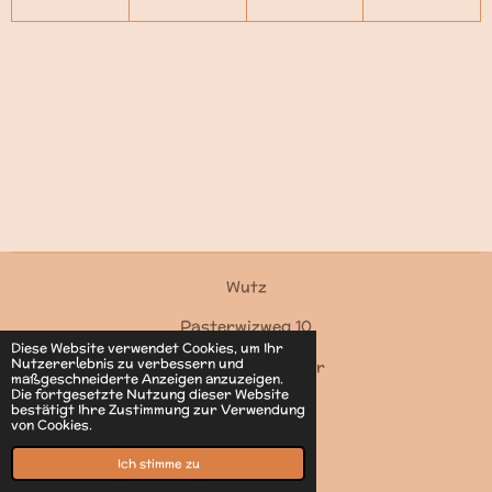
Wutz
Pasterwizweg 10
Diese Website verwendet Cookies, um Ihr
Nutzererlebnis zu verbessern und
4550 Kremsmünster
maßgeschneiderte Anzeigen anzuzeigen.
Die fortgesetzte Nutzung dieser Website
Kontakt
bestätigt Ihre Zustimmung zur Verwendung
von Cookies.
© 2022 - 2026 Wutz
Mit Unterstützung von
Webador
Ich stimme zu